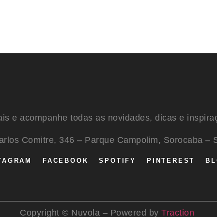
ais e acompanhe todas as novidades, dicas e inspira
Carlos Comitre, 346 – Parque Campolim, Sorocaba – 
TAGRAM
FACEBOOK
SPOTIFY
PINTEREST
B
Copyright © Nuvola – Powered by
Traction