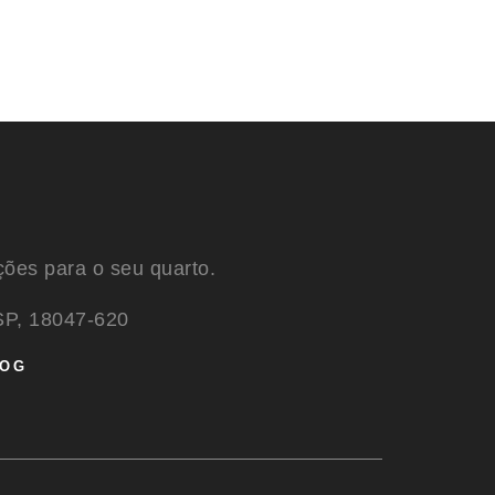
ções para o seu quarto.
SP, 18047-620
LOG