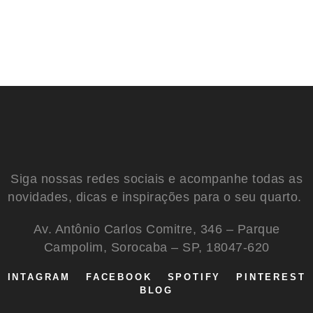
Siga nossas redes sociais e acompanhe todas as
novidades, dicas e inspirações para o seu quarto.
Av. Antônio Carlos Comitre, 346 – Parque
Campolim, Sorocaba – SP, 18047-620
INTAGRAM
FACEBOOK
SPOTIFY
PINTEREST
BLOG